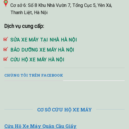
Cơ sở 6: Số 8 Khu Nhà Vườn 7, Tổng Cục 5, Yên Xá,
Thanh Liệt, Hà Nội
Dịch vụ cung cấp:
SỬA XE MÁY TẠI NHÀ HÀ NỘI
BẢO DƯỠNG XE MÁY HÀ NỘI
CỨU HỘ XE MÁY HÀ NỘI
CHÚNG TÔI TRÊN FACEBOOK
CƠ SỞ CỨU HỘ XE MÁY
Cứu Hộ Xe Máy Quận Cầu Giấy