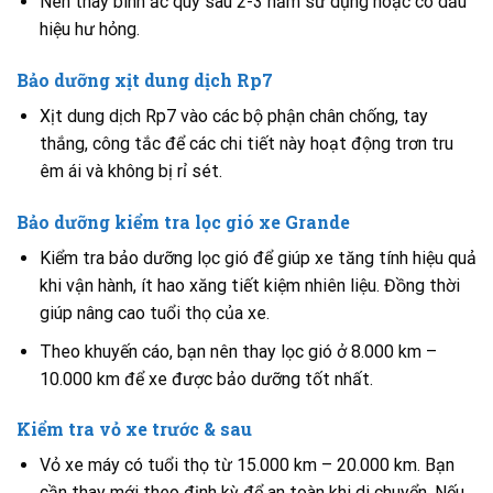
Nên thay bình ắc quy sau 2-3 năm sử dụng hoặc có dấu
hiệu hư hỏng.
Bảo dưỡng xịt dung dịch Rp7
Xịt dung dịch Rp7 vào các bộ phận chân chống, tay
thắng, công tắc để các chi tiết này hoạt động trơn tru
êm ái và không bị rỉ sét.
Bảo dưỡng kiểm tra lọc gió xe Grande
Kiểm tra bảo dưỡng lọc gió để giúp xe tăng tính hiệu quả
khi vận hành, ít hao xăng tiết kiệm nhiên liệu. Đồng thời
giúp nâng cao tuổi thọ của xe.
Theo khuyến cáo, bạn nên thay lọc gió ở 8.000 km –
10.000 km để xe được bảo dưỡng tốt nhất.
Kiểm tra vỏ xe trước & sau
Vỏ xe máy có tuổi thọ từ 15.000 km – 20.000 km. Bạn
cần thay mới theo định kỳ để an toàn khi di chuyển. Nếu