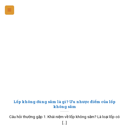
Skip
to
content
Lốp không dùng săm là gì? Ưu nhược điểm của lốp
không săm
Câu hỏi thường gặp 1. Khái niệm về lốp không săm? Là loại lốp có
[...]