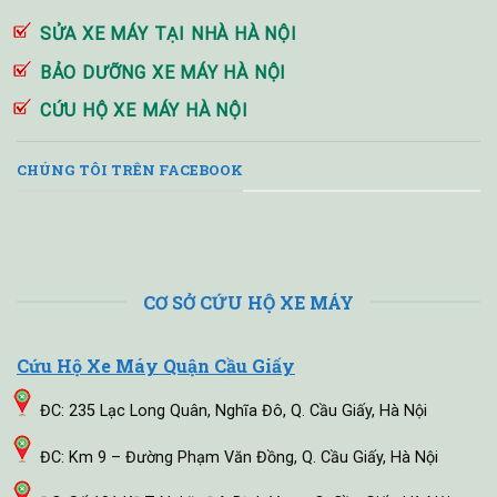
SỬA XE MÁY TẠI NHÀ HÀ NỘI
BẢO DƯỠNG XE MÁY HÀ NỘI
CỨU HỘ XE MÁY HÀ NỘI
CHÚNG TÔI TRÊN FACEBOOK
CƠ SỞ CỨU HỘ XE MÁY
Cứu Hộ Xe Máy Quận Cầu Giấy
ĐC: 235 Lạc Long Quân, Nghĩa Đô, Q. Cầu Giấy, Hà Nội
ĐC: Km 9 – Đường Phạm Văn Đồng, Q. Cầu Giấy, Hà Nội